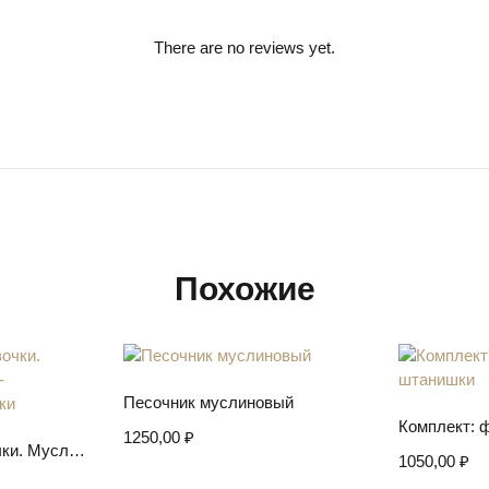
There are no reviews yet.
Похожие
Выберите параметры
Песочник муслиновый
Выбер
1250,00
₽
аметры
Комплект для девочки. Муслиновое платье-распашонка и трусики
1050,00
₽