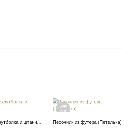
Sold
out
ите параметры
Подробнее
Комплект: футболка и штанишки
Песочник из футера (Петелька)