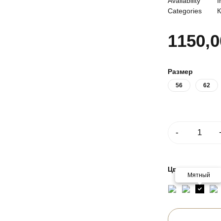
Availability
I
Categories
К
1150,
Размер
56
62
Количество
Цвет
Мятный