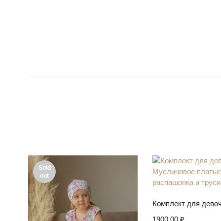
Sold
out
Выберите пар
1900,00
₽