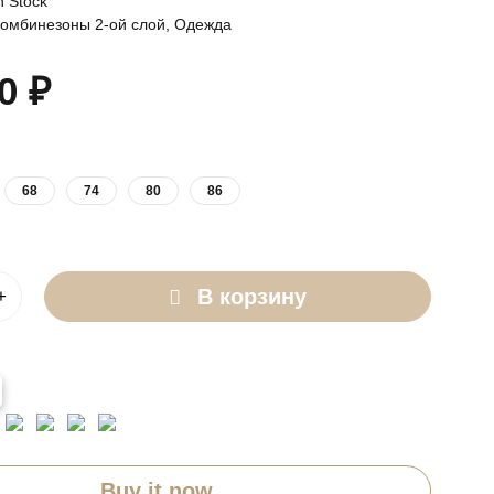
n Stock
омбинезоны 2-ой слой
,
Одежда
00
₽
68
74
80
86
В корзину
Buy it now