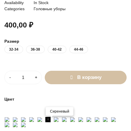
Availability
In Stock
Categories
Головные уборы
400,00
₽
Размер
32-34
36-38
40-42
44-46
Количество
В корзину
Цвет
Сиреневый