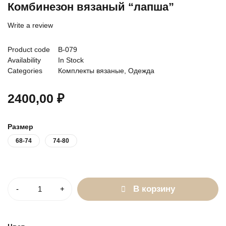
Комбинезон вязаный “лапша”
Write a review
Product code
В-079
Availability
In Stock
Categories
Комплекты вязаные
,
Одежда
2400,00
₽
Размер
68-74
74-80
Количество
В корзину