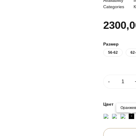
Availability
I
Categories
К
2300,
Размер
56-62
62
Количество
Цвет
Оранже