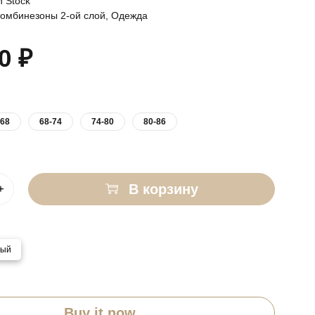
n Stock
омбинезоны 2-ой слой
,
Одежда
00
₽
-68
68-74
74-80
80-86
В корзину
вый
Buy it now