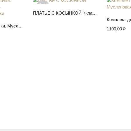
Sold
out
Подробнее
ПЛАТЬЕ С КОСЫНКОЙ "Фламинго"
Выбер
аметры
Комплект для девочки. Муслиновое платье-распашонка и трусики
1100,00
₽