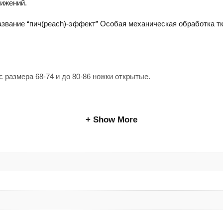
вижений.
азвание “пич(peach)-эффект” Особая механическая обработка тк
с размера 68-74 и до 80-86 ножки открытые.
Show More