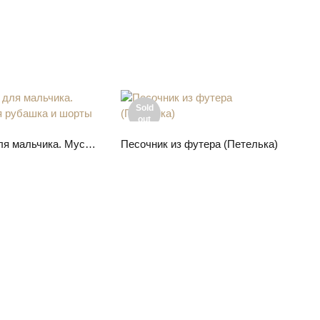
Sold
out
ите параметры
Подробнее
Комплект для мальчика. Муслиновая рубашка и шорты
Песочник из футера (Петелька)