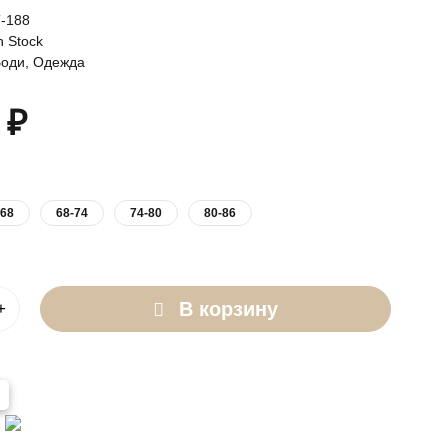
-188
n Stock
Боди
,
Одежда
0
₽
-68
68-74
74-80
80-86
В корзину